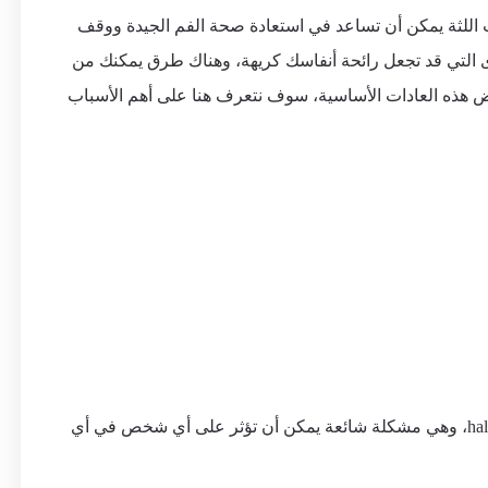
جات اللثة يمكن أن تساعد في استعادة صحة الفم الجيدة ووقف
رى التي قد تجعل رائحة أنفاسك كريهة، وهناك طرق يمكنك من
 بعض هذه العادات الأساسية، سوف نتعرف هنا على أهم الأسباب
رائحة الفم الكريهة أو Bad breath والمصطلح العلمي لها halitosis، وهي مشكلة شائعة يمكن أن تؤثر على أي شخص في أي